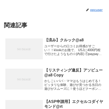
ppcuser
関連記事
【済み】クルック@a8
ユーザーからの口コミお得感がすご
い！！klookのお陰で、 USJに4000円程
で行けたようなもの☆(内容) ①paypay払
い20％還元。②『大阪楽遊パス(1日
券)2000円』が無料。(↑観光スポット20箇
所以上無料で楽しめる)③500円...
【リスティング違反】アソビュー
@a8 Copy
かしこいパパ・ママはもうはじめてる！
ピッタリな体験、遊びが見つかる当日の
遊びがスムーズに！使うほどクーポンで
お得に遊べる！ ↓ご予約はコチラから↓ア
ソビューの口コミ家族旅行の目的と楽し
みが広がりますちょっとした休みや温泉
【ASP申請用】エクセルコダイヤ
やグルメで選んだ旅先...
モンド@rt