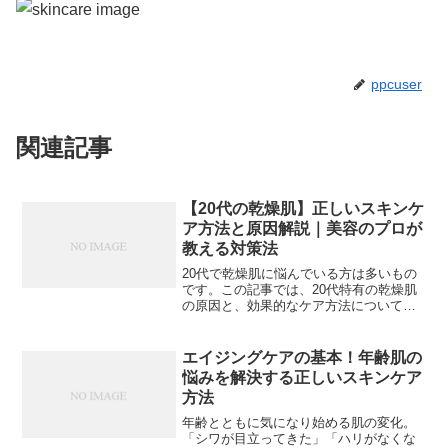
ppcuser
関連記事
【20代の乾燥肌】正しいスキンケ
ア方法と原因解説｜美容のプロが
教える対策法
20代で乾燥肌に悩んでいる方は多いもの
です。この記事では、20代特有の乾燥肌
の原因と、効果的なケア方法について詳
しく解説していきます。【画像: 乾燥肌に
悩む20代女性がスキンケア製品を手に取
っている様子】## 20代の乾燥肌の特徴と
エイジングケアの基本！年齢肌の
原因##...
悩みを解決する正しいスキンケア
方法
年齢とともに気になり始める肌の変化。
「シワが目立ってきた」「ハリがなくな