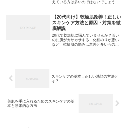
えている方は多いのではないでしょう
か。この記事では、20代特有の乾燥肌の
原因と、効果的なケア方法をご紹介しま
す。なぜ20代で急に乾燥肌になるの？20
【20代向け】乾燥肌改善！正しい
代になって突然乾燥...
スキンケア方法と原因・対策を徹
底解説
20代で乾燥肌に悩んでいませんか？若い
のに肌がカサカサする、化粧のりが悪い
など、乾燥肌の悩みは意外と多いもので
す。この記事では、20代に特化した乾燥
肌の改善方法と対策について詳しく解説
していきます。【画像: 頬が乾燥して困っ
ている20代女性...
スキンケアの基本：正しい洗顔の方法と
は？
美肌を手に入れるためのスキンケアの基
本と効果的な方法