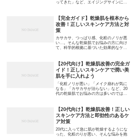
ってきた」など、エイジングサインに悩
む方は多いのではないでしょうか。本記
事では、効果的なエイジングケアの方法
をご紹介します。エイジングサインの原
【完全ガイド】乾燥肌を根本から
因とメカニズム肌の老化は...
改善！正しいスキンケア方法と対
策
カサカサ、つっぱり感、化粧のノリが悪
い…。そんな乾燥肌でお悩みの方に向け
て、科学的根拠に基づいた効果的なケア
方法をご紹介します。乾燥肌の原因とメ
カニズム乾燥肌は、肌の水分量が不足し
ている状態を指します。主な原因とし
【20代向け】乾燥肌改善の完全ガ
て、バリア機能の低下やセラ...
イド！正しいスキンケアで潤い美
肌を手に入れよう
「化粧ノリが悪い」「メイク崩れが気に
なる」「カサカサが治らない」など、20
代の乾燥肌でお悩みの方は多いのではな
いでしょうか？今回は、20代に特化した
乾燥肌改善のためのスキンケア方法をご
紹介します。【画像: 「悩む表情の20代女
【20代向け】乾燥肌改善！正しい
性と様々なスキ...
スキンケア方法と即効性のあるケ
ア対策
20代に入って急に肌が乾燥するようにな
った、化粧のりが悪い、そんな悩みを抱