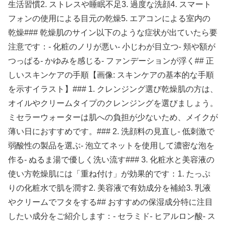
生活習慣2. ストレスや睡眠不足3. 過度な洗顔4. スマート
フォンの使用による目元の乾燥5. エアコンによる室内の
乾燥### 乾燥肌のサイン以下のような症状が出ていたら要
注意です：- 化粧のノリが悪い- 小じわが目立つ- 頬や額が
つっぱる- かゆみを感じる- ファンデーションが浮く## 正
しいスキンケアの手順【画像: スキンケアの基本的な手順
を示すイラスト】### 1. クレンジング選び乾燥肌の方は、
オイルやクリームタイプのクレンジングを選びましょう。
ミセラーウォーターは肌への負担が少ないため、メイクが
薄い日におすすめです。### 2. 洗顔料の見直し- 低刺激で
弱酸性の製品を選ぶ- 泡立てネットを使用して濃密な泡を
作る- ぬるま湯で優しく洗い流す### 3. 化粧水と美容液の
使い方乾燥肌には「重ね付け」が効果的です：1. たっぷ
りの化粧水で肌を潤す2. 美容液で有効成分を補給3. 乳液
やクリームでフタをする## おすすめの保湿成分特に注目
したい成分をご紹介します：- セラミド- ヒアルロン酸- ス