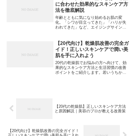
ングケアが必要な理由とは...
に合わせた効果的なスキンケア方
法を徹底解説
年齢とともに気になり始めるお肌の変
化。「シワが目立ってきた」「ハリが失
われてきた」など、エイジングサインに
悩む方は多いのではないでしょうか。本
記事では、効果的なエイジングケアの方
法について、科学的根拠に基づいて詳し
【20代向け】乾燥肌改善の完全ガ
く解説していきます。エイジ...
イド！正しいスキンケアで潤い美
肌を手に入れよう
20代の乾燥肌でお悩みの方へ向けて、効
果的なスキンケア方法と生活習慣の改善
ポイントをご紹介します。若いうちから
正しいケアを始めることで、将来的な肌
トラブルも防げます。【h2】20代の乾燥
肌の特徴と原因【画像: 乾燥肌の症状を説
明する図解イラ...
【20代の乾燥肌】正しいスキンケア方法
と原因解説｜美容のプロが教える改善策
【20代向け】乾燥肌改善の完全ガイド！
正しいスキンケアで潤い美肌を手に入れ