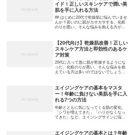
には、...
イド！正しいスキンケアで潤い美
肌を手に入れる方法
## はじめに20代で乾燥肌に悩んでいませ
んか？若いのに肌がカサカサする、化粧
のりが悪い、そんな悩みを抱える方が増
えています。この記事では、20代特有の
乾燥肌の原因と、効果的なケア方法を詳
しく解説していきます。【画像: 乾燥肌に
【20代向け】乾燥肌改善！正しい
悩む20代女...
スキンケア方法と即効性のあるケ
ア対策
20代に入って急に肌が乾燥するようにな
った、化粧のりが悪い、そんな悩みを抱
えている方は多いのではないでしょう
か。この記事では、20代特有の乾燥肌の
原因と、効果的なケア方法をご紹介しま
す。なぜ20代で急に乾燥肌になるの？20
エイジングケアの基本をマスタ
代になって突然乾燥...
ー！年齢に負けない美肌を手に入
れる7つの方法
年齢とともに気になってくる肌の変化。
「シワが増えてきた」「ハリがなくなっ
てきた」など、エイジングサインに悩む
方は多いのではないでしょうか。本記事
では、効果的なエイジングケアの方法を
わかりやすく解説していきます。エイジ
エイジングケアの基本とは？年齢