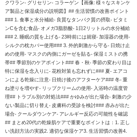
クワラン- グリセリン- コラーゲン【画像: 様々なスキンケ
ア製品と保湿成分の説明図】## 生活習慣の改善ポイント
### 1. 食事と水分補給- 良質なタンパク質の摂取- ビタミ
ンCを含む食品- オメガ3脂肪酸- 1日2リットルの水分補給
### 2. 睡眠の質を上げる- 23時前には就寝- 加湿器の使用-
シルクの枕カバー使用### 3. 外的刺激から守る- 日焼け止
めの使用- マスクの内側にガーゼを貼る- 保湿ミストの携
帯## 季節別のケアポイント### 春・秋- 季節の変わり目は
特に保湿を念入りに- 花粉対策も忘れずに### 夏- エアコ
ンによる乾燥に注意- 日焼け後のアフターケア### 冬- 重
ね塗りを増やす- リップクリームの使用- 入浴時の温度管
理## トラブル別の対処法### かゆみが出た場合- 刺激の少
ない製品に切り替え- 皮膚科の受診を検討### 赤みが出た
場合- クールダウンケア- アレルギー反応の可能性を確認
## まとめ20代の乾燥肌ケアで重要なポイントは：1. 正し
い洗顔方法の実践2. 適切な保湿ケア3. 生活習慣の改善4.