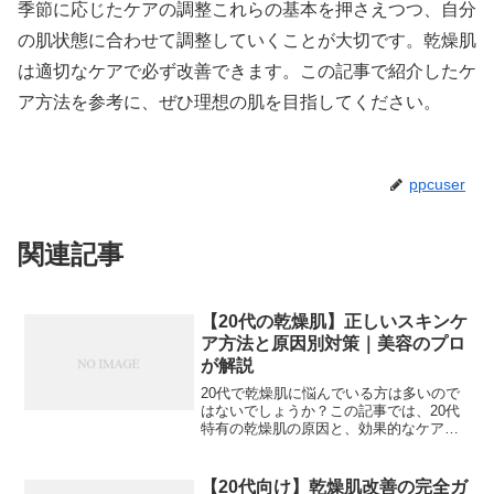
季節に応じたケアの調整これらの基本を押さえつつ、自分
の肌状態に合わせて調整していくことが大切です。乾燥肌
は適切なケアで必ず改善できます。この記事で紹介したケ
ア方法を参考に、ぜひ理想の肌を目指してください。
ppcuser
関連記事
【20代の乾燥肌】正しいスキンケ
ア方法と原因別対策｜美容のプロ
が解説
20代で乾燥肌に悩んでいる方は多いので
はないでしょうか？この記事では、20代
特有の乾燥肌の原因と、効果的なケア方
法を詳しく解説していきます。## 20代の
乾燥肌の特徴と原因【画像: 乾燥肌に悩む
20代女性の肌アップ写真】20代の乾燥肌
【20代向け】乾燥肌改善の完全ガ