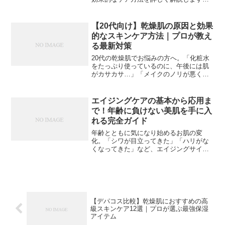
正しいスキンケアで、つるつる潤い肌を
手に入れましょう。【画像: 潤いのある
若々しい女性の肌のクローズアップ】##
【20代向け】乾燥肌の原因と効果
20代の乾燥肌...
的なスキンケア方法｜プロが教え
る最新対策
20代の乾燥肌でお悩みの方へ。「化粧水
をたっぷり使っているのに、午後には肌
がカサカサ…」「メイクのノリが悪くて
困っている」など、同じような悩みを抱
えている方は多いのではないでしょう
か。この記事では、20代特有の乾燥肌の
エイジングケアの基本から応用ま
原因と、効果的なケア方...
で！年齢に負けない美肌を手に入
れる完全ガイド
年齢とともに気になり始めるお肌の変
化。「シワが目立ってきた」「ハリがな
くなってきた」など、エイジングサイン
に悩む方も多いのではないでしょうか。
本記事では、効果的なエイジングケアの
方法を詳しくご紹介します。エイジング
サインの原因とメカニズムお...
【デパコス比較】乾燥肌におすすめの高
級スキンケア12選｜プロが選ぶ最強保湿
アイテム