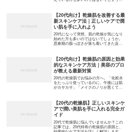
か。今回は、20代特有の乾燥肌の原因
と、効果的なケア方法をご紹介します。
なぜ20代で乾燥肌になりやすいの？20代
【20代向け】乾燥肌を改善する最
の乾燥肌には、年齢特...
新スキンケア法｜正しいケアで潤
い肌を手に入れよう
20代になって突然、肌の乾燥が気になり
始めた方も多いのではないでしょうか。
思春期の脂っぽさが落ち着いてきた反
面、カサつきや小じわが目立つようにな
ってきた...。この記事では、20代特有の
乾燥肌の原因と、効果的なケア方法をご
【20代向け】乾燥肌の原因と効果
紹介します。なぜ2...
的なスキンケア方法｜美容のプロ
が教える最新対策
20代の乾燥肌でお悩みの方へ。「化粧水
をたっぷり使っているのに、午後には肌
がカサカサ」「メイクのノリが悪くて困
っている」など、同じような悩みを抱え
ている方は多いのではないでしょうか。
この記事では、20代特有の乾燥肌の原因
【20代の乾燥肌】正しいスキンケ
と、効果的なケア方法...
アで潤い美肌を手に入れる完全ガ
イド
20代で乾燥肌に悩んでいませんか？この
記事では、20代特有の乾燥肌の原因と、
効果的なケア方法を詳しく解説します。