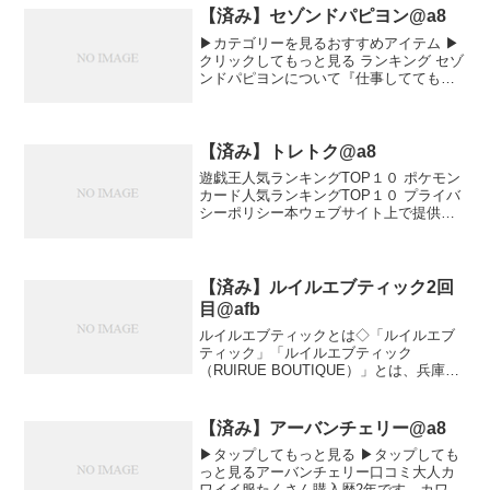
さ...
【済み】セゾンドパピヨン@a8
▶︎カテゴリーを見るおすすめアイテム ▶︎
クリックしてもっと見る ランキング セゾ
ンドパピヨンについて『仕事しててもマ
マになっても、輝く女性へ 』をコンセプ
トに ほどよいトレンドと洗練されたカラ
ーの上品なシルエットで話題のレディー
スファッシ...
【済み】トレトク@a8
遊戯王人気ランキングTOP１０ ポケモン
カード人気ランキングTOP１０ プライバ
シーポリシー本ウェブサイト上で提供す
る本サービスにおける，ユーザーの個人
情報の取扱いについて，以下のとおりプ
ライバシーポリシー（以下，「本ポリシ
ー」といいます。...
【済み】ルイルエブティック2回
目@afb
ルイルエブティックとは◇「ルイルエブ
ティック」「ルイルエブティック
（RUIRUE BOUTIQUE）」とは、兵庫県
神戸市中央区にある「大人女性向けレデ
ィースファッションブランド（通販サイ
ト）」です。ルイルエブティックおすす
【済み】アーバンチェリー@a8
めの方・30代を中...
▶︎タップしてもっと見る ▶︎タップしても
っと見るアーバンチェリー口コミ大人カ
ワイイ服たくさん購入歴2年です。カワイ