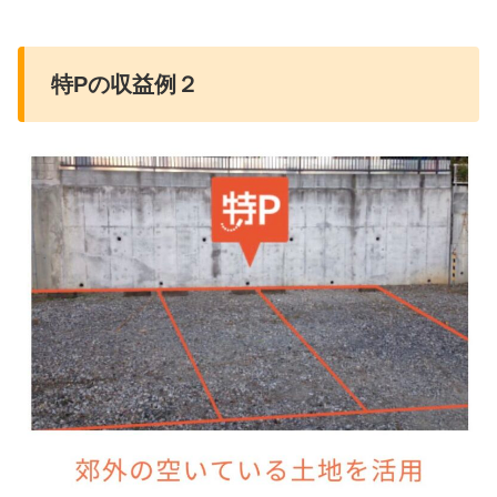
特Pの収益例２