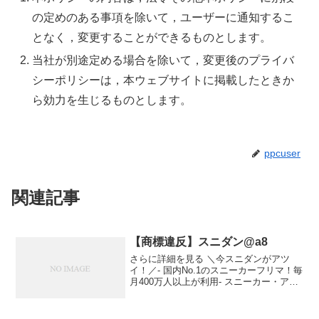
の定めのある事項を除いて，ユーザーに通知するこ
となく，変更することができるものとします。
当社が別途定める場合を除いて，変更後のプライバ
シーポリシーは，本ウェブサイトに掲載したときか
ら効力を生じるものとします。
ppcuser
関連記事
【商標違反】スニダン@a8
さらに詳細を見る ＼今スニダンがアツ
イ！／- 国内No.1のスニーカーフリマ！毎
月400万人以上が利用- スニーカー・アパ
レル・ホビー・ハイブランドを取扱- 経験
豊富なプロによる本物保証＆全額補償付
だから安心安全- みちょぱさん・佐藤大樹