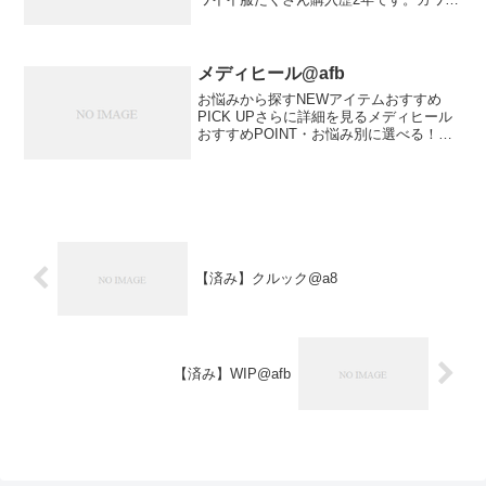
イ服ばかりで、娘が着ていると先生やマ
マ友から頻繁にどこで買ったのか聞かれ
ます。シンプルな物が多く、着回し力も
バツグンです。生...
メディヒール@afb
お悩みから探すNEWアイテムおすすめ
PICK UPさらに詳細を見るメディヒール
おすすめPOINT・お悩み別に選べる！ス
キンケア、乾燥肌、敏感肌、毛穴、くす
みのようなあなたの悩みに合わせて商品
を選ぶことができる。結局いつもパック
を買っているけ...
【済み】クルック@a8
【済み】WIP@afb