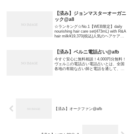
買取価格の業者へ売却できる一括査定サ
ービスで、最大の特徴は、専任担当が代
行して複数の業者と...
【済み】ジョンマスターオーガニ
ック@a8
☆ランキング☆No.1【WEB限定】daily
nourishing hair care set(473mL) with R&A
hair milk¥19,370(税込)人気のヘアケアが
詰まったセットタオルとクレンジングミ
ニサイズ付き最高*...
【済み】ベルニ電話占い@afb
今すぐ安心に無料相談！4,000円分無料！
ヴェルニの電話占い電話占いとは、全国
各地の有能な占い師と電話を通して、あ
なたのお悩みのご相談を受け、解決に導
く占い方法です。一人で悩んでいても解
決できない「男女関係」「人間関係」
「職場関係」「金銭...
【済み】オークファン@afb