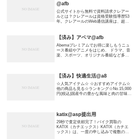
@afb
公式サイトから無料で資料請求クレアー
ルとは？クレアールは資格受験指導歴53
年。クレアールのWeb通信講座は、超効
率的な学習法「非常識合格法」、非常識
合格法の学習効果を最大限に引き出す「V
ラーニングシステム」、Vラーニングシス
【済み】アベマ@afb
テムによる学習を...
Abemaプレミアムでお得に楽しもうニュ
ース番組やアニメをはじめ、 ドラマ、音
楽、スポーツ、オリジナル番組など多彩
な番組が楽しめる約20チャンネルを提
供！会員数4000万人超！▼5,000を超える
オリジナルコンテンツ オリジナルコンテ
ンツ数...
【済み】快適生活@a8
☆人気アイテム☆ ☆おすすめアイテム☆
他の商品も見る☆ランキング☆No.15,000
円(税込)国産牛の豊かな風味と肉の甘味、
絶品のサーロインステーキ！有名ホテル
にもお肉を卸している食品問屋が厳選し
たサーロインは国産牛に国産牛脂を注入
した加...
katix@asp提出用
29秒で査定依頼完了！バイク買取の
KATIX（カチエックス）KATIX（カチエ
ックス）は、一度の申し込みで複数の買
取業者の査定が受けられ、もっとも高い