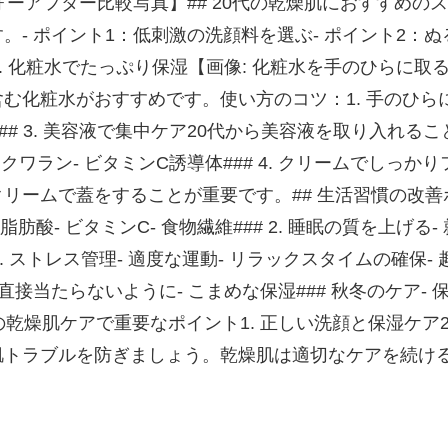
ォーアフター比較写真】## 20代の乾燥肌におすすめのスキ
- ポイント1：低刺激の洗顔料を選ぶ- ポイント2：ぬ
 2. 化粧水でたっぷり保湿【画像: 化粧水を手のひら
む化粧水がおすすめです。使い方のコツ：1. 手のひらに
### 3. 美容液で集中ケア20代から美容液を取り入れ
スクワラン- ビタミンC誘導体### 4. クリームでしっ
ームで蓋をすることが重要です。## 生活習慣の改善ポイ
脂肪酸- ビタミンC- 食物繊維### 2. 睡眠の質を上げ
3. ストレス管理- 適度な運動- リラックスタイムの確保-
が直接当たらないように- こまめな保湿### 秋冬のケア-
の乾燥肌ケアで重要なポイント1. 正しい洗顔と保湿ケア2.
肌トラブルを防ぎましょう。乾燥肌は適切なケアを続け