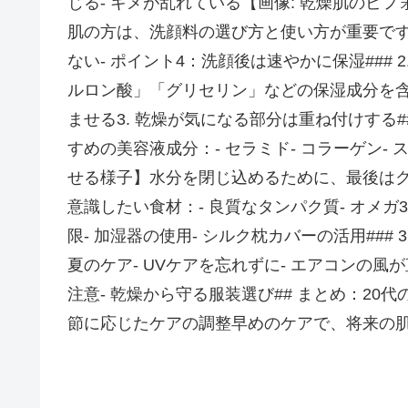
じる- キメが乱れている【画像: 乾燥肌のビフ
肌の方は、洗顔料の選び方と使い方が重要です。
ない- ポイント4：洗顔後は速やかに保湿###
ルロン酸」「グリセリン」などの保湿成分を含
ませる3. 乾燥が気になる部分は重ね付けする
すめの美容液成分：- セラミド- コラーゲン- 
せる様子】水分を閉じ込めるために、最後はクリ
意識したい食材：- 良質なタンパク質- オメガ3
限- 加湿器の使用- シルク枕カバーの活用### 
夏のケア- UVケアを忘れずに- エアコンの風
注意- 乾燥から守る服装選び## まとめ：20代
節に応じたケアの調整早めのケアで、将来の