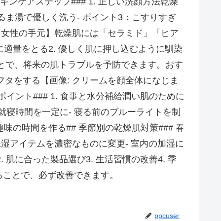
ンケアステップ### 1. 正しい洗顔方法乾燥
るま湯で優しく洗う- ポイント3：こすりすぎ
に取る女性の手元】乾燥肌には「セラミド」「ヒア
適量をとる2. 優しく肌に押し込むように馴染
ることで、将来の肌トラブルを予防できます。おす
かりフタをする【画像: クリームを顔全体になじま
ント### 1. 食事と水分補給潤い肌のために
る- 就寝時間を一定に- 寝る前のブルーライトを制
 趣味の時間を作る## 季節別の乾燥肌対策### 春
 保湿アイテムを濃密なものに変更- 室内の加湿に
 肌に合った製品選び3. 生活習慣の改善4. 季
ることで、必ず改善できます。
ppcuser