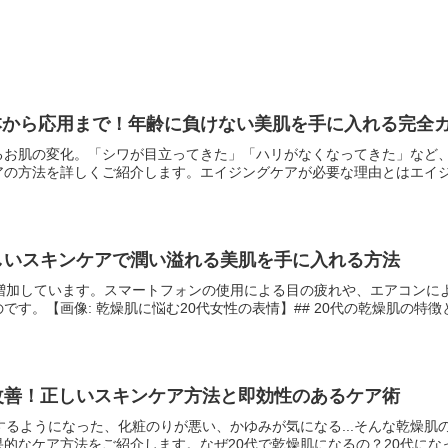
本から応用まで！年齢に負けない美肌を手に入れる完全
るお肌の変化。「シワが目立ってきた」「ハリがなくなってきた」など
の方法を詳しくご紹介します。エイジングケアが必要な理由とはエイジン
しいスキンケアで潤い溢れる美肌を手に入れる方法
が増加しています。スマートフォンの使用による目の疲れや、エアコンに
す。【画像: 乾燥肌に悩む20代女性の表情】## 20代の乾燥肌の特徴と.
改善！正しいスキンケア方法と即効性のあるケア術
するようになった、化粧のりが悪い、かゆみが気になる...そんな乾燥肌
的なケア方法をご紹介します。なぜ20代で乾燥肌になるの？20代になっ.