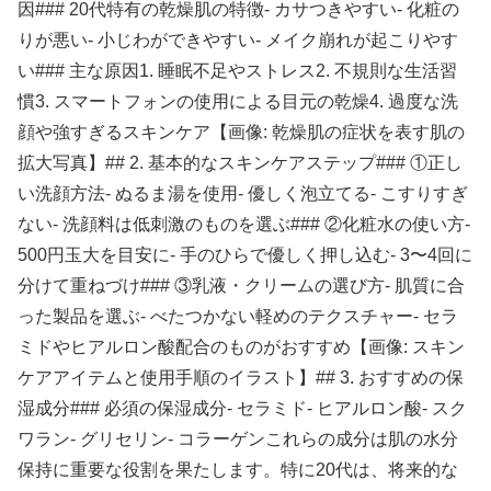
因### 20代特有の乾燥肌の特徴- カサつきやすい- 化粧の
りが悪い- 小じわができやすい- メイク崩れが起こりやす
い### 主な原因1. 睡眠不足やストレス2. 不規則な生活習
慣3. スマートフォンの使用による目元の乾燥4. 過度な洗
顔や強すぎるスキンケア【画像: 乾燥肌の症状を表す肌の
拡大写真】## 2. 基本的なスキンケアステップ### ①正し
い洗顔方法- ぬるま湯を使用- 優しく泡立てる- こすりすぎ
ない- 洗顔料は低刺激のものを選ぶ### ②化粧水の使い方-
500円玉大を目安に- 手のひらで優しく押し込む- 3〜4回に
分けて重ねづけ### ③乳液・クリームの選び方- 肌質に合
った製品を選ぶ- べたつかない軽めのテクスチャー- セラ
ミドやヒアルロン酸配合のものがおすすめ【画像: スキン
ケアアイテムと使用手順のイラスト】## 3. おすすめの保
湿成分### 必須の保湿成分- セラミド- ヒアルロン酸- スク
ワラン- グリセリン- コラーゲンこれらの成分は肌の水分
保持に重要な役割を果たします。特に20代は、将来的な