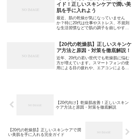
ます。20代の乾...
イド！正しいスキンケアで潤い美
肌を手に入れよう
最近、肌の乾燥が気になっていません
か？特に20代は仕事やストレス、不規則
な生活習慣などで肌の調子を崩しやすい
年代です。この記事では、20代の方向け
に乾燥肌改善の方法を詳しく解説してい
きます。【画像: 乾燥肌に悩む20代女性の
【20代の乾燥肌】正しいスキンケ
表情】## 20...
ア方法と原因・対策を徹底解説！
近年、20代の若い世代でも乾燥肌に悩む
方が増えています。スマートフォンの使
用による目の疲れや、エアコンによる室
内の乾燥など、現代の生活習慣が肌に与
える影響は予想以上に大きいものです。
【画像: 乾燥肌に悩む20代女性がスキンケ
ア製品を選ぶ様子...
【20代向け】乾燥肌改善！正しいスキン
ケア方法と原因・対策を徹底解説
【20代の乾燥肌】正しいスキンケアで潤
い美肌を手に入れる完全ガイド