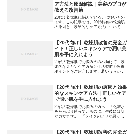
外と知らない原因と特...
ア方法と原因解説｜美容のプロが
教える改善策
20代で乾燥肌に悩んでいる方は多いもの
です。この記事では、20代特有の乾燥肌
の原因と、効果的なケア方法について詳
しく解説していきます。【画像: 頬に保湿
クリームを塗る20代女性の手元】## 目次
1. 20代の乾燥肌の特徴と原因2. 基本的
【20代向け】乾燥肌改善の完全ガ
な...
イド！正しいスキンケアで潤い美
肌を手に入れよう
20代の乾燥肌でお悩みの方へ向けて、効
果的なスキンケア方法と生活習慣の改善
ポイントをご紹介します。若いうちから
正しいケアを始めることで、将来的な肌
トラブルも防げます。【h2】20代の乾燥
肌の特徴と原因【画像: 乾燥肌の症状を説
【20代向け】乾燥肌の原因と効果
明する図解イラ...
的なスキンケア方法｜正しいケア
で潤い肌を手に入れよう
20代の乾燥肌でお悩みの方へ。「化粧水
をたっぷり使っているのに、午後には肌
がカサカサ...」「メイクのノリが悪くて
困っている」そんな悩みを抱えていませ
んか？この記事では、20代特有の乾燥肌
の原因と、効果的なケア方法をご紹介し
【20代向け】乾燥肌改善の完全ガ