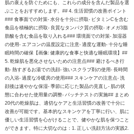
肌の衰えを防ぐためにも、これらの成分を含んだ製品を選
ぶことをおすすめします。## 4. 生活習慣の改善ポイント
### 食事面での対策- 水分を十分に摂取- ビタミンCを含む
食品を積極的に摂取- 良質なタンパク質の摂取- オメガ3脂
肪酸を含む食品を取り入れる### 環境面での対策- 加湿器
の使用- エアコンの温度設定に注意- 適度な運動- 十分な睡
眠時間の確保【画像: 健康的な食事と快適な睡眠環境】##
5. 乾燥肌を悪化させないための注意点### 避けるべき行
動- 熱すぎるお湯での洗顔- 強いスクラブ剤の使用- 長時間
の入浴- 過度な冷暖房の使用### スキンケアの注意点- 洗
顔後は速やかな保湿- 季節に応じた製品の見直し- 肌の状
態に合わせた使用量の調整- パッチテストの実施## まとめ
20代の乾燥肌は、適切なケアと生活習慣の改善で十分に
改善が可能です。基本的なスキンケアを丁寧に行い、肌に
優しい生活習慣を心がけることで、健やかな肌を保つこと
ができます。特に大切なのは：1. 正しい洗顔方法の実践2.