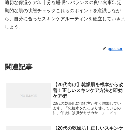
適切な保湿ケア3. 十分な睡眠4. バランスの良い食事5. 定
期的な肌の状態チェックこれらのポイントを意識しなが
ら、自分に合ったスキンケアルーティンを確立していきま
しょう。
ppcuser
関連記事
【20代向け】乾燥肌を根本から改
善！正しいスキンケア方法と即効
ケア術
20代の乾燥肌に悩む方が年々増加してい
ます。「化粧水をたっぷり使っているの
に、午後には肌がカサカサ…」「メイク
のノリが悪くて困っている」など、同じ
ような悩みをお持ちの方も多いのではな
いでしょうか。なぜ20代で乾燥肌に？意
【20代の乾燥肌】正しいスキンケ