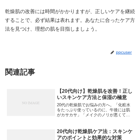
乾燥肌の改善には時間がかかりますが、正しいケアを継続
することで、必ず結果は表れます。あなたに合ったケア方
法を見つけ、理想の肌を目指しましょう。
ppcuser
関連記事
【20代向け】乾燥肌を改善！正し
いスキンケア方法と保湿の極意
20代の乾燥肌でお悩みの方へ。「化粧水
をたっぷり使っているのに、午後には肌
がカサカサ」「メイクのノリが悪くて困
っている」そんな悩みを抱えていません
か？この記事では、20代特有の乾燥肌の
原因と、効果的なケア方法をご紹介しま
20代向け乾燥肌ケア法：スキンケ
す。20代の乾燥肌が...
アのポイントと効果的な対策