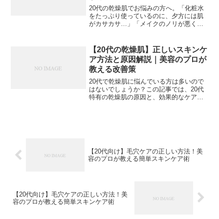
20代の乾燥肌でお悩みの方へ。「化粧水
をたっぷり使っているのに、夕方には肌
がカサカサ…」「メイクのノリが悪くて
困っている」そんな悩みを抱えていませ
んか？この記事では、20代特有の乾燥肌
の原因と、効果的なケア方法をご紹介し
【20代の乾燥肌】正しいスキンケ
ます。20代の乾燥肌...
ア方法と原因解説｜美容のプロが
教える改善策
20代で乾燥肌に悩んでいる方は多いので
はないでしょうか？この記事では、20代
特有の乾燥肌の原因と、効果的なケア方
法について詳しく解説していきます。
【画像: 乾燥肌に悩む20代女性がスキンケ
ア製品を選ぶ様子】## 20代の乾燥肌が起
こる主な原...
【20代向け】毛穴ケアの正しい方法！美
容のプロが教える簡単スキンケア術
【20代向け】毛穴ケアの正しい方法！美
容のプロが教える簡単スキンケア術