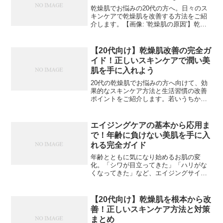
乾燥肌でお悩みの20代の方へ。日々のス
キンケアで乾燥肌を改善する方法をご紹
介します。【画像: '乾燥肌の原因'】乾燥
肌の原因は、肌の水分保持能力が低下し
ていることが挙げられます。まずは正し
い洗顔方法を心がけましょう。【画像:
【20代向け】乾燥肌改善の完全ガ
'洗顔方法'】...
イド！正しいスキンケアで潤い美
肌を手に入れよう
20代の乾燥肌でお悩みの方へ向けて、効
果的なスキンケア方法と生活習慣の改善
ポイントをご紹介します。若いうちから
正しいケアを始めることで、将来的な肌
トラブルも防げます。【h2】20代の乾燥
肌の特徴と原因【画像: 乾燥肌の症状を説
エイジングケアの基本から応用ま
明する図解イラ...
で！年齢に負けない美肌を手に入
れる完全ガイド
年齢とともに気になり始めるお肌の変
化。「シワが目立ってきた」「ハリがな
くなってきた」など、エイジングサイン
に悩む方も多いのではないでしょうか。
本記事では、効果的なエイジングケアの
方法を詳しくご紹介します。エイジング
【20代向け】乾燥肌を根本から改
サインの原因とメカニズムお...
善！正しいスキンケア方法と対策
まとめ